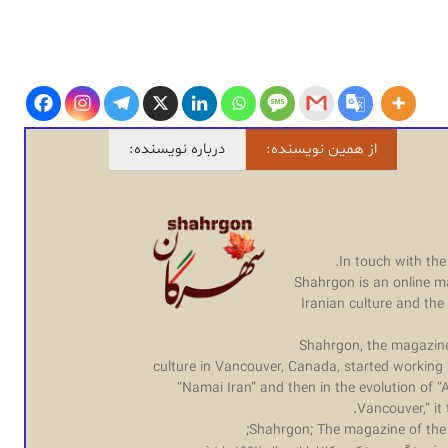
از همین نویسنده:
درباره نویسنده:
In touch with the 
Shahrgon is an online m
Iranian culture and th
Shahrgon, the magazine
culture in Vancouver, Canada, started working i
“Namai Iran” and then in the evolution of
Vancouver,” it
Shahrgon; The magazine of the d