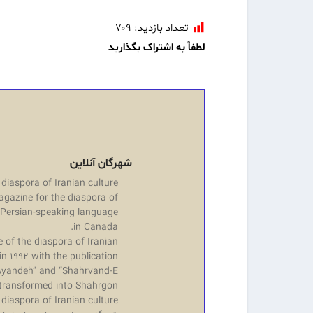
تعداد بازدید:
۷۰۹
لطفاً به اشتراک بگذارید
شهرگان آنلاین
diaspora of Iranian culture.
agazine for the diaspora of
e Persian-speaking language
in Canada.
 of the diaspora of Iranian
n 1992 with the publication
 “Ayandeh” and “Shahrvand-E
 transformed into Shahrgon.
iaspora of Iranian culture;