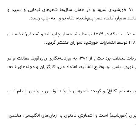
جدیری نخستین شعرهای خود را در اوایل دهه ۷۰ خورشیدی سرود و در همان سال‌ها شعرهای نیمایی و سپید و
نند معیار، کلک، عصر پنج‌شنبه، نگاه نو و… به چاپ رسید
.
نخستین کتاب او مجموعه شعر "خوابِ دختر دوزیست" است که در ۱۳۷۹ توسط نشر معیار چاپ شد و "منطقی" نخستین
.
جدیری از ۱۳۸۰ به نوشتن مقاله و ترجمه برای نشریات مختلف پرداخت و از ۱۳۸۴ به روزنامه‌نگاری روی آورد. مقالات او در
 نوروز، یاس نو، وقایع اتفاقیه، اعتماد ملی، کارگزاران و مجله‌های نافه،
 پو به نام "کلاغ" و گزیده شعرهای خورخه لوئیس بورخس با نام "تب
یران (خورشید) است و اشعارش تاکنون به زبان‌های انگلیسی، هلندی،