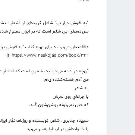
است.
"
به آغوش دراز نی" شامل گزیده‌ای از اشعار انت
سروده‌های این شاعر است که در ایران ممنوع شده‌ا
علاقمندان می‌توانند برای تهیه‌ کتاب "به آغوش درا
[1]
https://www.naakojaa.com/book/322
آن‌چه در ادامه می‌خوانید، شعری است که انتشارات
من آدم خسته‌‌کننده‌ای‌ام
یه شاعر
با چراغایِ روی سَرِش
که حتی نمی‌تونه روشن‌شون کُنه
.
سپیده جدیری، شاعر، نویسنده و روزنامه‌نگار ایرا
با خانواده‌اش در ایتالیا به‌سر می‌برد
.