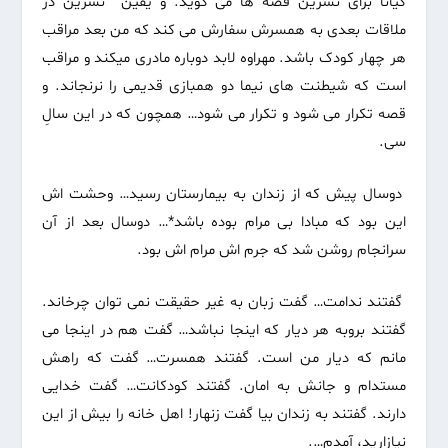
کیانا برای نسرین قصه ها می گوید. و یقین نسرین در
ملاقات بعدی به همسرش سفارش می کند که من بعد مراقب
هر چهار کودک باشد. مهراوه لابد دوباره مادری میکند و مراقب
است که شیطنت های نیما دو همبازی قدیمی را نرنجاند. و
قصه تکرار می شود و تکرار می شود… همچون که در این سالِ
سی.
دوسال پیش که از زندان به بیمارستان رسید… وحشت اش
این بود که مبادا بی مرام بوده باشد*… دوسال بعد از آن
سرانجام روشن شد که جرم اش مرام اش بود.
گفتند ندامت… گفت زبان به غیر حقیقت نمی توان چرخاند.
گفتند بروبه هر دیار که اینجا نباشد… گفت هم در اینجا می
مانم که دیار من است. گفتند همسرت… گفت که راهش
مستدام و جانش به امان. گفتند کودکانت… گفت خدایی
دارند. گفتند به زندان بیا گفت زنهار! اهل خانه را بیش از این
نیازارید، آمدم….