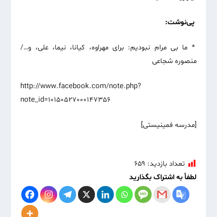
پی‌نوشت
:
* ما بی مرام نبودیم: برای مهراوه، کیانا، نیما، علی، و…/
منصوره شجاعی
http://www.facebook.com/note.php?
note_id=10150527000147356
[مدرسه فمینیستی]
تعداد بازدید:
۶۵۹
لطفاً به اشتراک بگذارید