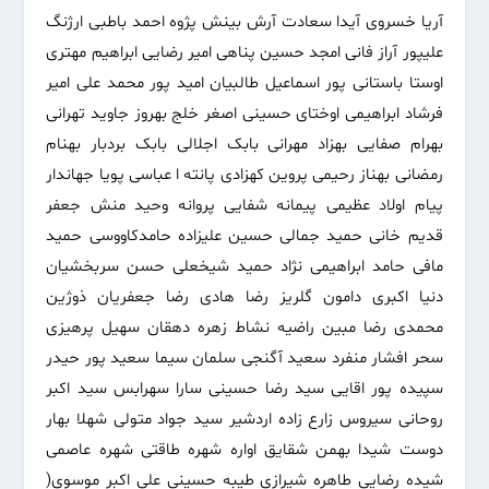
آریا خسروی آیدا سعادت آرش بینش پژوه احمد باطبی ارژنگ
علیپور آراز فانی امجد حسین پناهی امیر رضایی ابراهیم مهتری
اوستا باستانی پور اسماعیل طالبیان امید پور محمد علی امیر
فرشاد ابراهیمی اوختای حسینی اصغر خلج بهروز جاوید تهرانی
بهرام صفایی بهزاد مهرانی بابک اجلالی بابک بردبار بهنام
رمضانی بهناز رحیمی پروین کهزادی پانته ا عباسی پویا جهاندار
پیام اولاد عظیمی پیمانه شفایی پروانه وحید منش جعفر
قدیم خانی حمید جمالی حسین علیزاده حامدکاووسی حمید
مافی حامد ابراهیمی نژاد حمید شیخعلی حسن سربخشیان
دنیا اکبری دامون گلریز رضا هادی رضا جعفریان ذوژین
محمدی رضا مبین راضیه نشاط زهره دهقان سهیل پرهیزی
سحر افشار منفرد سعید آگنجی سلمان سیما سعید پور حیدر
سپیده پور اقایی سید رضا حسینی سارا سهرابس سید اکبر
روحانی سیروس زارع زاده اردشیر سید جواد متولی شهلا بهار
دوست شیدا بهمن شقایق اواره شهره طاقتی شهره عاصمی
شیده رضایی طاهره شیرازی طیبه حسینی علی اکبر موسوی(