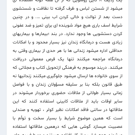
یک ردیف ۸ تایی روشویی که از ان همه گونه استفاده ای
میشود از شستن لباس و ظرف گرفته تا نظافت و شستشوی
دست بعد از توالت و خالی کردن اب بینی …. و در چنین
شرایط اسف باری هیچ مواد شوینده ای برای تمیز و ضد عفونی
کردن دستشویی ها وجود ندارد. در بند ؛بیمارها و بیماریهای
زیادی هست و درمانگاه زندان نیز بسیار محدود و با امکانات
حداقلی اداره میشود زندانی ها با هر حدی از بیماری وقتی به
درمانگاه مراجعه میکنند تنها یک قرص معمولی دریافت
میکنند. دربند موسوم به فرهنگی ازتحویل کتاب و مجلاتی که
از سوی خانواده ها ارسال میشود جلوگیری میکنند زندانیها نه
طبق قانون بلکه بنا بر سلیقه مسؤولان زندان و با فواصل
زمانی بسیار طولانی از ملاقات حضوری برخوردار میشوند در
سایر اوقات باید از ملاقات کابینی استفاده کنند که این
ملاقاتها در سالنی فاقد امکانات نظیر کولر ، تهویه و صندلی
است که همین موضوع شرایط را بسیار سخت و توأم با
عصبیت میسازد گوشی هایی که درهمین ملاقاتها استفاده