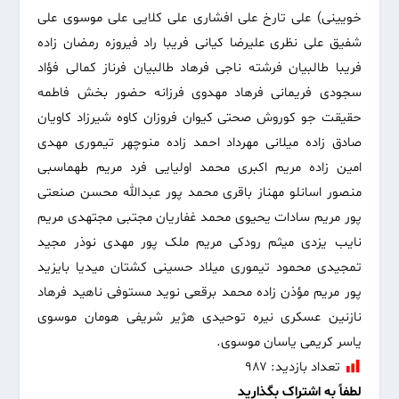
خویینی) علی تارخ علی افشاری علی کلایی علی موسوی علی
شفیق علی نظری علیرضا کیانی فریبا راد فیروزه رمضان زاده
فریبا طالبیان فرشته ناجی فرهاد طالبیان فرناز کمالی فؤاد
سجودی فریمانی فرهاد مهدوی فرزانه حضور بخش فاطمه
حقیقت جو کوروش صحتی کیوان فروزان کاوه شیرزاد کاویان
صادق زاده میلانی مهرداد احمد زاده منوچهر تیموری مهدی
امین زاده مریم اکبری محمد اولیایی فرد مریم طهماسبی
منصور اسانلو مهناز باقری محمد پور عبدالله محسن صنعتی
پور مریم سادات یحیوی محمد غفاریان مجتبی مجتهدی مریم
نایب یزدی میثم رودکی مریم ملک پور مهدی نوذر مجید
تمجیدی محمود تیموری میلاد حسینی کشتان میدیا بایزید
پور مریم مؤذن زاده محمد برقعی نوید مستوفی ناهید فرهاد
نازنین عسکری نیره توحیدی هژیر شریفی هومان موسوی
یاسر کریمی یاسان موسوی.
تعداد بازدید:
۹۸۷
لطفاً به اشتراک بگذارید