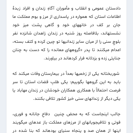
دادستان عمومی و انقلاب و مأموران آگاهِ زندان و افراد زبدۀ
اطلاعات استان که همواره در پاسداری از مرز و بوم مملکت ما
جان بر کف در خانه‏های خود و گاهی پشت میز خود
نشسته‏اند، بلافاصله روز شنبه در زندان زاهدان شانزده نفر
بلوچِ سنی را از میان سایر زندانی‏ها تو چین کرده و کتف بسته،
اعدام می‏کنند تا پدر «گروه‏های معاند» را که دست به چنان
جنایتی زده و بزدلانه فرار کرده‏اند در بیاورند.
شوربختانه یکی از زخمی‏ها بعداً در بیمارستان وفات می‏کند که
باید به این گروه‏ها بگوییم: یکی طلبِ قضات استان تا سر
فرصت احتمالاً با همکاری همکاران خودشان در زندان مهاباد یا
یکی دیگر از زندانهای سنی خیز کشور تلافی بکنند.
جالب اینجاست که به محض چنین دفاعِ جانانه و فوری،
فوتی و تلافی‏جویانه‏ای از مرزهای مملکت باز عده‏ای می‏گویند
اینها از همان صد و پنجاه سنی‏ای بوده‏اند که بنا شده در