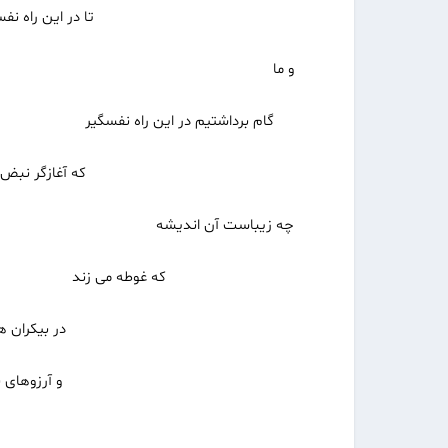
تا در این راه نفسگیر گام 
و ما
گام برداشتیم در این راه نفسگیر
که آغازگر نبض زندگی
چه زیباست آن اندیشه
که غوطه می زند
در بیکران هستی ِ ج
و آرزوهای بسیار را می 
در دل خو