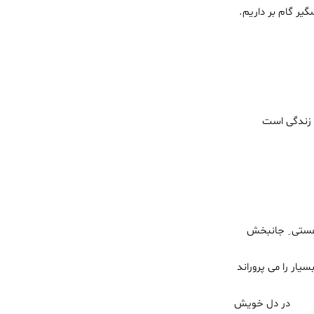
بر داریم.
 است
انبخش
پروراند
یش