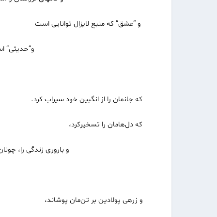
و “عشق” که منبع لایزال توانایی است
و”حدیثی” است مجمل و هم
ویرانگر و دور
که جانمان را از انگبین خود سیراب کرد.
که دل‌هامان را تسخیرکرد،
و باروری زندگی را، چونان پهلوا
در بازوان‌مان
و زرهی پولادین بر تن‌مان پوشاند،