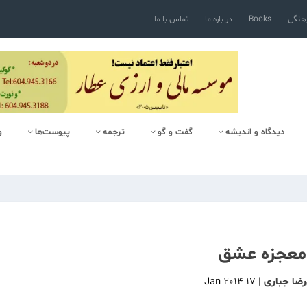
رهنگی
Books
در باره ما
تماس با ما
دیدگاه و اندیشه
گفت و گو
ترجمه
پیوست‌ها
و
معجزه عشق
رضا جباری
|
17 Jan 2014