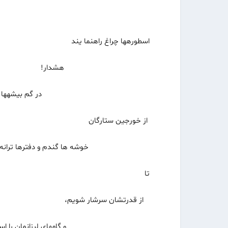
اسطوره‏ها چراغ راهنما یند
هشدار!
در گم بیشه‏ها درجا نز
از خورجین ستارگان
خوشه ها گندم و دفترها ترانه به شمار
تا
از قدرتشان سرشار شویم،
و گام‏های لرزانمان را استوار 