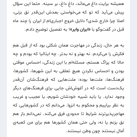
همیشه برایت داغ می‌مانَد، داغِ داغ، بر سینه. حتما این سؤال
پیش می‌آید که تو که می‌خواستی بعدش این‌قدر نق بزنی،
اصلا چرا خارج شدی؟ دلایل خروج اجباری‌ام از ایران را چند ماه
قبل در گفت‌وگو با
«ایران وایر»
۱ به تفصیل توضیح دادم.
به هر حال، زندگی در مهاجرت همان شکلی بود که از قبل هم
فکرش را می‌کردم. نه بهتر و نه بدتر. چه ایتالیا که بودم و چه
حالا که پراگ هستم، مسئله‌ام با این زندگی، احساسِ موقتی
بودن و احساس نکردنِ هیچ تعلقی به این‌ شهرها، کشورها،
فرهنگ‌ها، ملت‌ها بوده: ملت‌هایی که فرهنگ‌شان آن‌قدر
یک‌دست است که در آغوش‌‌اش جایی برای فرهنگ‌های دیگر
وجود ندارد. یا باید شبیه خودشان شویم، یا عجیب و غریب
به نظر بیاییم و محکوم به انزوا. می‌دانم که در کشورهایی که
مهاجرپذیرترند شرایط تا حدودی فرق می‌کند. نمی‌دانم باز هم
نق بزنم یا نه، ولی حتی همان کشورها هم برای من کعبه‌ی
آمال نیستند چون وطن نیستند.