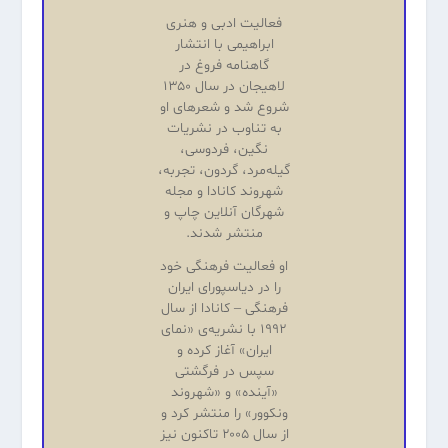
فعالیت ادبی و هنری
ابراهیمی با انتشار
گاهنامه فروغ در
لاهیجان در سال ۱۳۵۰
شروع شد و شعرهای او
به تناوب در نشریات
نگین، فردوسی،
گیله‌مرد، گردون، تجربه،
شهروند کانادا و مجله
شهرگان آنلاین چاپ و
منتشر شدند.
او فعالیت فرهنگی خود
را در دیاسپورای ایران
فرهنگی – کانادا از سال
۱۹۹۲ با نشریه‌‌ی «نمای
ایران» آغاز کرده و
سپس در فرگشتی
«آینده‌» و «شهروند
ونکوور» را منتشر کرد و
از سال ۲۰۰۵ تاکنون نیز