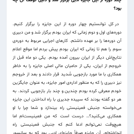
چند دوره از این جایزه ادبی برگزار شد و دلیل توقف آن چه
بود؟
در کل توانستیم چهار دوره از این جایزه را برگزار کنیم.
دوره‌های اول و دوم زمانی که ایران بودم برگزار شد و من دبیری
آن دوره‌ها را بر عهده داشتم. کارهای اجرایی مربوط به دوره‌ی
سوم را هم تا زمانی که ایران بودم پیش بردم اما موقع اعلام
نتایج‌اش دیگر از ایران بیرون آمده بودم. یکی دو ماه قبل از
خروجم از ایران، یکی از حامیان مالیِ اصلی جایزه را به خاطر
همکاری با ما مورد بازجویی شَدید قرار دادند و بعد از خروجم
نیز دبیری را که به منظور اداره‌ی امور جایزه، به عنوان جایگزین
خودم معرفی کرده بودم چندین و چند بار بازجویی کردند. به
هر دو گفته بودند که سپیده جدیری با راه انداختن این جایزه
می‌خواسته جنبش فمینیستی راه بیندازد و شما چرا با او
همکاری می‌کنید؟… درست است که من فمینیست‌ام اما
هیچ‌وقت نمی‌توانم ادعا کنم که جنبش فمینیستی راه
انداخته‌ام. آن جایزه صرفاً جایزه‌ای ادبی بود که به سانسور