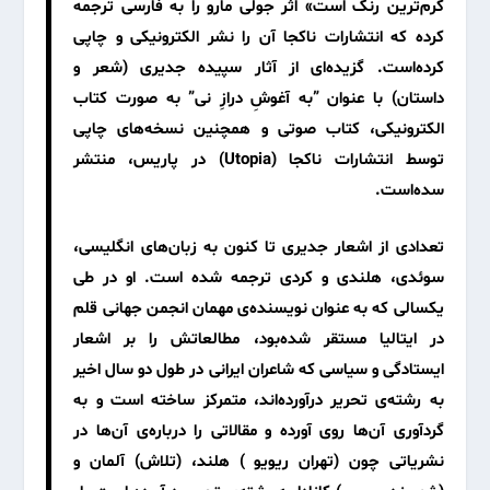
گرم‌ترین رنگ است» اثر جولی مارو را به فارسی ترجمه
کرده که انتشارات ناکجا آن را نشر الکترونیکی و چاپی
کرده‌است. گزیده‌ا‌ی از آثار سپیده جدیری (شعر و
داستان) با عنوان ”به آغوشِ درازِ نی” به صورت کتاب
الکترونیکی، کتاب صوتی و همچنین نسخه‌ها‌ی چاپی
توسط انتشارات
ناکجا
(Utopia) در پاریس، منتشر
سده‌است.
تعدادی از اشعار جدیری تا کنون به زبان‌های انگلیسی،
سوئدی، هلندی و کردی ترجمه شده است. او در طی
یکسالی که به عنوان نویسنده‌ی مهمان انجمن جهانی قلم
در ایتالیا مستقر شده‌بود، مطالعاتش را بر اشعار
ایستادگی و سیاسی‌ که شاعران ایرانی در طول دو سال اخیر
به رشته‌ی تحریر درآورده‌اند، متمرکز ساخته است و به
گردآوری آن‌ها روی آورده و مقالاتی را درباره‌ی آن‌ها در
نشریاتی چون (
تهران ریویو
) هلند، (تلاش) آلمان و