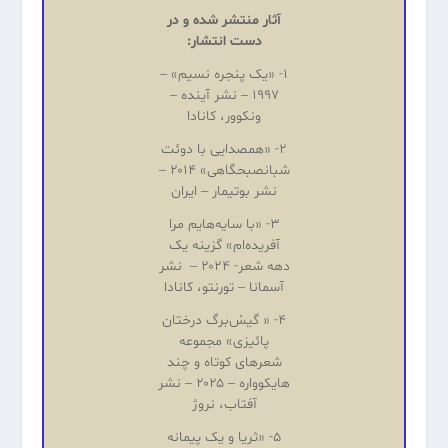
آثار منتشر شده و در
دست انتشار:
۱- «یک پنجره نسیم» –
۱۹۹۷ – نشر آینده –
ونکوور، کانادا
۲- «همصدایی با دوئت
شبانصبحگاهی» ۲۰۱۴ –
نشر بوتیمار – ایران
۳- «با سایه‌هایم مرا
آفریده‌ام» گزینه یک
دهه شعر- ۲۰۲۴ – نشر
آسمانا – تورنتو، کانادا
۴- « گیسْ‌برگ درختان
پائیزی» مجموعه
شعرهای کوتاه و چند
هایکوواره – ۲۰۲۵ – نشر
آفتاب، نروژ
۵- «ثریا و یک پیمانه