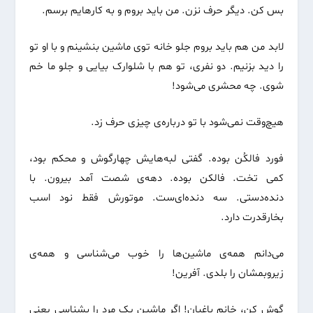
بس کن. دیگر حرف نزن. من باید بروم و به کارهایم برسم.
لابد من هم باید بروم جلو خانه توی ماشین بنشینم و با او تو
را دید بزنیم. دو نفری، تو هم با شلوارک بیایی و جلو ما خم
شوی. چه محشری می‌شود!
هیچ‌وقت نمی‌شود با تو درباره‌ی چیزی حرف زد.
فورد فالکُن بوده. گفتی لبه‌هایش چهارگوش و محکم بود،
کمی تخت. فالکن بوده. دهه‌ی شصت آمد بیرون. با
دنده‌دستی. سه دنده‌ای‌ست. موتورش فقط نود اسب
بخارقدرت دارد.
می‌دانم همه‌ی ماشین‌ها را خوب می‌شناسی و همه‌ی
زیروبمشان را بلدی. آفرین!
گوش کن، خانم باغبان! اگر ماشین یک مرد را بشناسی یعنی