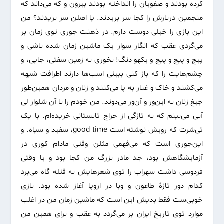
کرده بودند و صفویان را انداخته بودند بیرون و که می‌داند که
منجمین دربارش را کجا سر بریدند. یا اصلن سر بریدند؟ من
این بازی را خیلی دوست دارم. در ذهنت جوری توی زمان بر
می‌گردی عقب که انگار سوار یک ماشین زمان شده باشی و
پیچ و پیچ و پیچ و یکهو دنگ! بخوری به زمین سفتی، جایی، و
چشم‌هایت را که باز کنی ببینی اسب‌ها دارند اطرافت شیهه
می‌کشند و خاک و غبار به پا می‌کنند و زنان و مردان همین‌طور
جیغ زنان به این‌ور و آن‌ور می‌دوند. من خودم را با آن شلوار لی
آبی می‌بینم که به تازگی از حراج تابستانی خریده‌ام. با یک
تی‌شرت که رویش نوشته است good time، سفید و سیاه. و
این‌جوری است که می‌فهمی مثلن وقتی مادام کوری در
آزمایشگاهش بود، جد مادر بزرگ من کجا بود و یا وقتی
فردوسی داشت سهراب را توی شعرهایش به قتله گاه می‌برد
کدام دور تازهٔ طاعون و وبا در اروپا آغاز شده بود. بازی
خوبی‌ست فقط بدیش این است که ماشین زمان من در اغلب
موارد توی تاریخ ایران بر می‌گردد به عقب و برای همین من