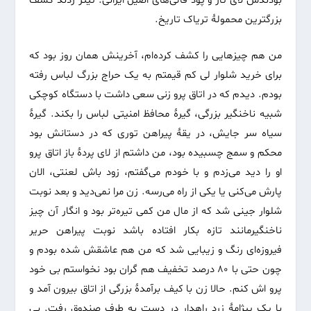
بودندش لای تار و پود قالی‌های اصیل ایرانی. تیتر زدند کشف
بزرگترین محمولهٔ تریاک تاریخ.
من هم چیزهایی را کشف کرده‌ام، آخرینش همان روز بود که
برای خرید شلوار لی کم قیمتم به یک حراج بزرگ لباس رفته
بودم. دیدم که در اتاق پرو زنی سعی داشت با دستگاه کوچکی
شبیه ناخنگیر بزرگی، گیرهٔ محافظ امنیتی لباس را بکند. گیرهٔ
سیاه سر جایش، در یقهٔ پیراهن توری که در دستانش بود
محکم و سمج چسبیده بود، من داشتم از لای پردهٔ باز اتاق پرو
او را دید می‌زدم و با خودم می‌گفتم، زود باش لعنتی، الان
پارش می‌کنی یا یکی از راه می‌رسه. زن مرا نمی‌دید و بعد نوبت
شلوار جینی شد که از مال من کمی تیره‌تر بود و انگار آن چیز
ناخنگیرمانند تازه بکار افتاده باشد نوبت پیراهن حریر
فیروزه‌ای رنگ و زیبایی شد که من هم عاشقش شده بودم و
چون حتی با ۸۰ درصد تخفیف هم گران بود نخواستم بی خود
پرو اش کنم. حالا زن با کیف برآمدهٔ بزرگی از اتاق بیرون آمد و
با یک پیژامهٔ زرد راهدار در دست به طرف صندوق رفت. بی