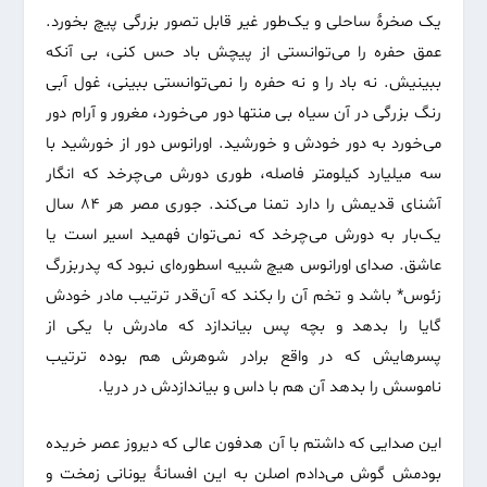
یک صخرهٔ ساحلی و یک‌طور غیر قابل تصور بزرگی پیچ بخورد.
عمق حفره را می‌توانستی از پیچش باد حس کنی، بی آنکه
ببینیش. نه باد را و نه حفره را نمی‌توانستی ببینی، غول آبی
رنگ بزرگی در آن سیاه بی منتها دور می‌خورد، مغرور و آرام دور
می‌خورد به دور خودش و خورشید. اورانوس دور از خورشید با
سه میلیارد کیلومتر فاصله، طوری دورش می‌چرخد که انگار
آشنای قدیمش را دارد تمنا می‌کند. جوری مصر هر ۸۴ سال
یک‌بار به دورش می‌چرخد که نمی‌توان فهمید اسیر است یا
عاشق. صدای اورانوس هیچ شبیه اسطوره‌ای نبود که پدربزرگ
زئوس* باشد و تخم آن را بکند که آن‌قدر ترتیب مادر خودش
گایا را بدهد و بچه پس بیاندازد که مادرش با یکی از
پسرهایش که در واقع برادر شوهرش هم بوده ترتیب
ناموسش را بدهد آن هم با داس و بیاندازدش در دریا.
این صدایی که داشتم با آن هدفون عالی که دیروز عصر خریده
بودمش گوش می‌دادم اصلن به این افسانهٔ یونانی زمخت و