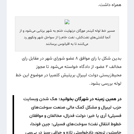
همراه داشت.
مسیر خط لوله کیندر مورگان درنهایت ختم به شهر برنابی می‌شود و از
آنجا کشتی‌های نفت‌کش، نفت خام را از سواحل شهر ونکوور رد
می‌کنند تا به اقیانوس برسانند
بدین شکل با رای موافق ۸ عضو شورای شهر در مقابل رای
مخالف ۲ عضو، از دادگاه خواسته می‌شود تا مجوز
محیط‌زیستی دولت لیبرال بریتیش کلمبیا در موضوع این خط
لوله بررسی بشود.
در همین زمینه در شهرگان بخوانید:
هک شدن وبسایت
حزب لیبرال و مشکل کمک مالی صنعت سوخت‌های
فسیلی
؛
آری یا خیر: دولت فدرال، مخالفان و موافقان
خطوط انتقال نفت
؛
سوخت‌های فسیلی: جین فوندا،
جاستین ترودو، دادخواستی تازه و چراغی سبز در بی‌سی