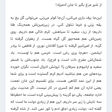
از شیر مرغ بگیر تا جان آدمیزاد!
​این‌جا برف بازی می‌کنی، آن‌جا کولر می‌زنی. می‌توانی گل یخ به
یقه بزنی و خرما تناول کنی. در زیرزمین‌اش همه‌رنگ طلا
داریم؛ از زرد، سفید تا سیاهش. کرم خاکی هم داریم. روی
زمین‌اش هم همه‌جور گل گیاه هست. از زعفران گرفته تا
گزنه. از امیرکبیر گرفته تا میرزا آقاخان نوری. از فاطمی تا برادر
ایشمن. «هرجا پری رخی است، خرسی هم با اوست». باد
شمال‌اش مفرح ذات است و فرح‌زا، باد جنوب‌اش با فسفر
سفید و ارانیوم و سرطان زا! ثروتش لایزال است، نگران خورده
برده‌های من هم نباشید ادیم کرم گسترده است و برای شما
هم از این نمد کلاهی هست. برای تقسیم این خان نعمت
یعنی اداره آن هم کم کسری در کار نیست. اگر مدنیت برای
اداره جامعه، یکی دو گزینه را پیش‌بینی کرده است، ما احطیاطا
سه تایش را زیر سر داریم. این هم از زیادی دولت ما است که
گفته اند: دولت زیادی اجاق ادم را کور نمی کند. از شاه گرفته