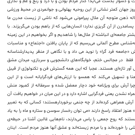
دشوار بدست می‌آید؛ کنار مردم بودن و با درد و رنج و غم و نداری
ز جهان کمتر نشانی از این روحیه پهلوانی و جوانمردی در محیط ورزشی
له ذهن متوجه آن ملال پیرامونی می‌شود که ناشی از زیست مدرن ما
سامدرن از آن گریزی ندارد؛ انسان‌هایی که از باهم بودن می‌گریزند. با
تر جامعه‌ای انباشته از ملال‌ها را شاهدیم و اگر بخواهیم در این زمینه
شناس مطرح آلمانی می‌رسیم که از پایان یافتن «اجتماع» و مناسبات
«جامعه فرد گرا» را نوید می داد و با نگاهی از منظر پدیدارشناسانه
را فقط در مجالس ختم، خوابگاه‌های دانشجویی و سربازی، میدان مشق
 آور تازه‌ای هستند. عجبا که این همه گسترش فن و تکنولوژی از قیبل
عنا و تسهیل می‌کند که همسو با ارزش‌های فرد‌گرایانه است و از این
را آرش برای ویژنامه خود دچار معضل شده و سرمقاله از کمبود منش
همراه نشدن یعنی فرد‌گرایی اشاره دارد و در این میان در خواهیم یافت آن
 آرش همراهی کرده‌اند از چه جنمی برخوردارهستند؛ کسانی که به تعبیر
هنوز اعتقاد راسخ دارند «می توان رخسار سوسن و ستاره و ماه را به یاد
ستند که روح جمعی را پاس می‌دارند، نام‌هایی غالبن آشنا در حیطه‌ی
را خورده‌اند و با مردم زیسته‌اند و عشق آنها هنوز مردم است. اینان