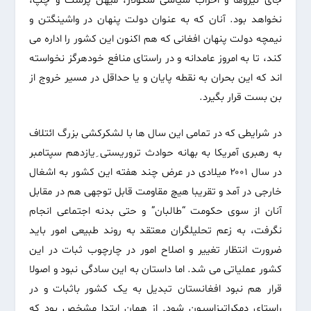
جای نیروها و احزاب سیاسی سکولار، میهن پرست و چپ،
نخواهد بود. آنان که به عنوان دولت پنهان در واشینگتن و
نیمچه دولت پنهان افغانی که هم اکنون این کشور را اداره می
کند، تا به امروز عامدانه و در راستای منافع خودهرگز نخواسته
اند که این بحران به نقطه پایان و یا حداقل در مسیر خروج از
بن بست قرار بگیرد.
در شرایطی که در تمامی این سال ها با لشکرکشی بزرگ ائتلاف
به رهبری آمریکا به بهانه حوادث تروریستی ِیازدهم سپتامبر
در سال ۲۰۰۱ میلادی در عرض چند هفته این کشور به اشغال
خارجی در آمد و تقریبا هیچ مقاومت قابل توجهی هم در مقابل
آنان از سوی حکومت “طالبان” و حتی بدنه اجتماعی انجام
نگرفت، به زعم تحلیلگران معتقد به روند طبیعی امور باید
ضرورت انتظار تغییر و اصلاح امور در چارچوب ثبات در این
کشور عملیاتی می شد. اما داستان به این سادگی نبود و اصولا
قرار هم نبود افغانستان تبدیل به یک کشور باثبات و در
راستای دمکراتیزاسیون شود. از همان ابتدا مشخص بود که