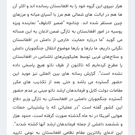
هزار نیروی این گروه خود را به افغانستان رسانده اند و اکثر آن
ها هم در ایالت های شمالی هم مرز با آسیای میانه و مرزهای
چین مستقر شده اند. چنانچه “ضمیر کابلوف” نماینده ویزه
روسیه در امور افغانستان به تازگی ضمن اذعان به این مساله
می گوید “ما درباره حمایت خارجی از داعش در افغانستان
نگرانی داریم، ما بارها و بارها موضوع انتقال جنگجویان داعش
و سلاح‌های غربی توسط هلیکوپترهای ناشناس در افغانستان
را مطرح کرده‌ایم که تاکنون از طرف ناتو هیچ پاسخی داده
نشده است”. گزارش رسانه های بین المللی نیز موید این
حضور گسترده می باشد و حتی بعد از تکذیب های مکرر
مقامات دولت کابل و فرماندهان ارشد ناتو مبنی بر عدم حضور
گسترده جنگجویان داعشی در افغانستان به تازگی وزیر دفاع
این کشور گفته است “در عملیاتی که با پشتیبانی حملات
هوایی آمریکا در نه ماه گذشته صورت گرفته است، حدود هزار
و ششصد داعشی از جمله فرماندهان ارشد آنها کشته شدند”.
این ادعای بالاترین مقام نظامی افغانستان به نوعی تایید