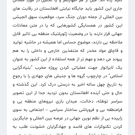
کلید زده اند. قبل از هر اظهارنظر و یا تحلیل در مورد مسائل
جاری این کشور باید جایگاه نیابتی افغانستان در رقابت های
بین المللی از جمله دوران جنگ سرد، موقعیت سوق الجیشی
این کشور در همسایگی کشورهایی که یا در متن معادلات
جهانی قرار دارند یا در وضعیت ژئوپلتیک منطقه یی تاثیر قابل
ملاحظه یی دارند، موضوع حساس اما همیشه در حاشیه تولید
و قاچاق مواد مخدر که متنفذین خارجی و داخلی را به هم
پیوند می دهد و مهم تر از همه استفاده از این کشور به عنوان
یک لابراتوار جهت عملیاتی کردن پروژه مخرب “بنیادگرایی
اسلامی” در چارچوب گروه ها و جنبش های جهادی را با رجوع
به تاریخ چهل ساله اخیر به درستی درک کرد. این گذشته و
حال و حتی آینده افغانستان بدون تردید جدا از این تصویر
سراسر توطئه، دخالت، میدان بازی نیروهای منطقه یی و
فرامنطقه یی و فروپاشی ساختار سیاسی – اجتماعی به سوی
زاییده یی از نظم نوین جهانی در عرصه بین المللی و جایگزین
کردن تکنوکرات های فاسد و جهادگرایان خشونت طلب به