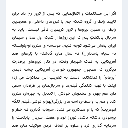
اگر این مستندات و اتفاق‌هایی که پس از ترور رخ داد برای
تایید رابطه‌ی گروه شبکه جم با نیروهای داخلی، و همچنین
رابطه ی همین نیرو‌ها و ترور کریمیان کافی نیست. باید به
سریال پایتختِ پنج که این روز‌ها از شبکه اول صدا و سیمای
ایران پخش می‌شود توجه کنیم. موسسه ی هنری اوج(وابسته
به سپاه پاسداران) که سال های گذشته با بَنِر‌های ضد
آمریکایی به کمک شهردار وقت، در کنار نیرو‌های پرقدرت
دیگری که همچون جمهوری خواهان آمریکایی چشم دیدن
“برجام” را نداشتند، دست به تخریب این مذاکرات می زد؛
اینک با تهیه کنندگی فیلم‌ها و سریال‌های پر طرفدار، سعی
دارد هم چهره ی مخدوش خودش را تبدیل به چهره‌ای هنری
کند و هم به واسطه‌ی اسم‌های بزرگی(بهرام توکلی_فیلم تنگه
ابوغریب) که با او همکاری می کنند، سرمایه گذاری کم خطر و
پرسودی داشته باشد. نوروز نود و هفت، سریال پایتخت را
سرمایه گذاری کرد و علاوه بر اضافه کردن موتیف های ضد