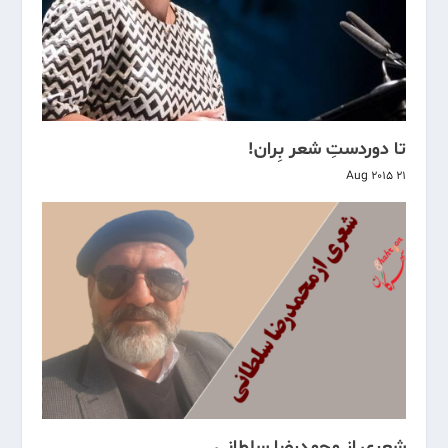
تا دوردستِ شعر بِران!
21 Aug 2015
شعری از محمدرضا سلطانی