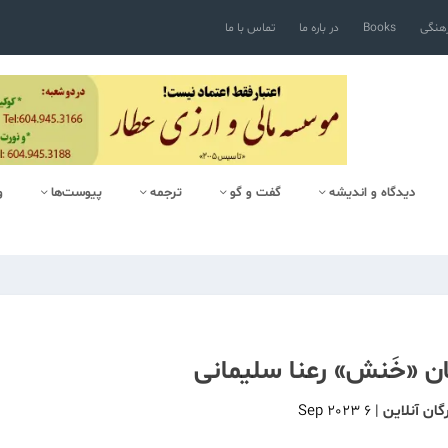
رهنگی
Books
در باره ما
تماس با ما
دیدگاه و اندیشه
گفت و گو
ترجمه
پیوست‌ها
و
ان «خَنش» رعنا سلیمانی
ان آنلاین
|
6 Sep 2023