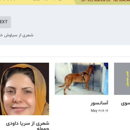
EXT
شعری از سیاوش خ
سوی
آسانسور
16 May 2016
شعری از سریا داودی
حموله