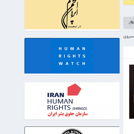
N
سروی