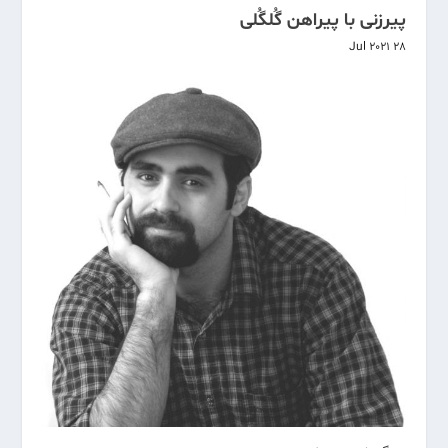
پیرزنی با پیراهن گُل­گُلی
28 Jul 2021