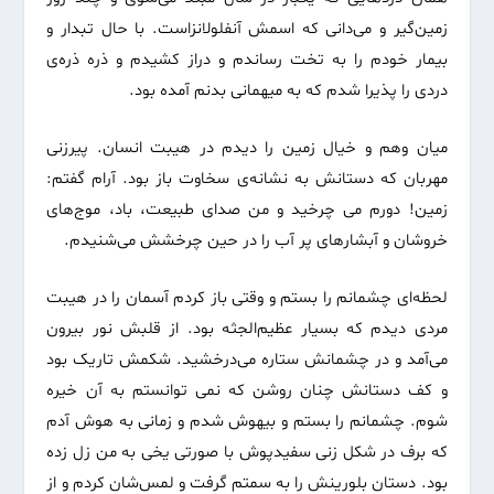
زمین‌گیر و می‌دانی که اسمش آنفلولانزاست. با حال تبدار و
بیمار خودم را به تخت رساندم و دراز کشیدم و ذره ذره‌ی
دردی را پذیرا شدم که به میهمانی بدنم آمده بود.
میان وهم و خیال زمین را دیدم در هیبت انسان. پیرزنی
مهربان که دستانش به نشانه‌ی سخاوت باز بود. آرام گفتم:
زمین! دورم می چرخید و من صدای طبیعت‌، باد‌، موج‌های
خروشان و آبشار‌های پر آب را در حین چرخشش می‌شنیدم.
لحظه‌ای چشمانم را بستم و وقتی باز کردم آسمان را در هیبت
مردی دیدم که بسیار عظیم‌الجثه بود. از قلبش نور بیرون
می‌آمد و در چشمانش ستاره می‌درخشید. شکمش تاریک بود
و کف دستانش چنان روشن که نمی توانستم به آن خیره
شوم. چشمانم را بستم و بیهوش شدم و زمانی به هوش آدم
که برف در شکل زنی سفید‌پوش با صورتی یخی به من زل زده
بود. دستان بلورینش را به سمتم گرفت و لمس‌شان کردم و از