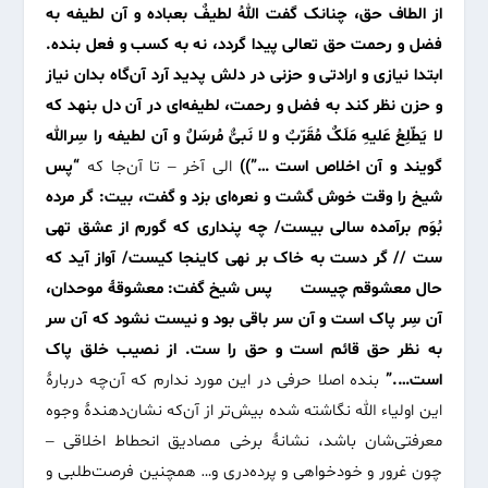
از الطاف حق، چنانک گفت اللهُ لطیفٌ بعباده و آن لطیفه به
فضل و رحمت حق تعالی پیدا گردد، نه به کسب و فعل بنده.
ابتدا نیازی و ارادتی و حزنی در دلش پدید آرد آن‌گاه بدان نیاز
و حزن نظر کند به فضل و رحمت، لطیفه‌ای در آن دل بنهد که
لا یَطّلِعُ عَلیهِ مَلَکٌ مُقَرّبٌ و لا نَبیٌّ مُرسَلٌ و آن لطیفه را سِرالله
گویند و آن اخلاص است …”))
الی آخر – تا آن‌جا که
“پس
شیخ را وقت خوش گشت و نعره‌ای بزد و گفت، بیت: گر مرده
بُوَم برآمده سالی بیست/ چه پنداری که گورم از عشق تهی
ست // گر دست به خاک بر نهی کاینجا کیست/ آواز آید که
حال معشوقم چیست پس شیخ گفت: معشوقۀ موحدان،
آن سِر پاک است و آن سر باقی بود و نیست نشود که آن سر
به نظر حق قائم است و حق را ست. از نصیب خلق پاک
است….”
بنده اصلا حرفی در این مورد ندارم که آن‌چه دربارۀ
این اولیاء الله نگاشته شده بیش‌تر از آن‌که نشان‌دهندۀ وجوه
معرفتی‌شان باشد، نشانۀ برخی مصادیق انحطاط اخلاقی –
چون غرور و خودخواهی و پرده‌دری و… همچنین فرصت‌طلبی و