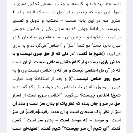
افسانه‌ها پرداخته و نگاشته، و جناب شفیعی کدکنی عمری را
صرف این کرده که چندین برابر اصل کتاب – که البته از لحاظ
هنری هم در این پایه هست – تحشیه و تاویل و تفسیر
بنویسد، در ادامۀ جوابی که به سوال یکی از حاضران مجلس
می‌گوید، چه‌گونه و با چه روش سفسطه‌آمیزی مخاطبان را در
میان دایرۀ بستۀ دو کلمۀ “سرّ” و “اخلاص” می‌گرداند و به بازی
می‌گیرد: ((
شیخ ما گفت: “در دلی که از حق سِری نیست و با
حقش رازی نیست و از کلام حقش سماعی نیست، از آن است
که در آن دل اخلاصی نیست و هر که را اخلاص نیست وی را به
هیچ روی خلاص نیست…”))
و بعد از استفادۀ چند عبارت
عربی از رسول الله در باب اخلاص، در جواب یکی که گفت:
یا
شیخ! اخلاص چیست؟
می‌گوید: “
اخلاص سری است از اسرار
حق در سر و جان بنده که نظر پاک او بدان سرّ است و مدد آن
سرّ از نظر پاک سبحان است و آن مدد، رقیب[مراقب] آن سرّ
است. و موحد – که موحد است – بدان سرّ است.
”
کسی
گفت: “ای شیخ آن سرّ چیست؟” شیخ گفت: “لطیفه‌ای است