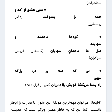
شطحیات
)
● سیل عشق او آمد و
همه را بسوخت.
(دفتر
روشنایی)
● کوه‌ها با‌همند و
تنهایند
مثل ما باهمانِ تنهایان
(کاشفان فروتن
شوکران)
● نی که منم بر در، بل‌که
تویی
راه بده! دربگشا خویش را!
(دیوان کبیر از غزل ۲۵۰)
۳-ایجاز: می‌توان مهم‌ترین مولفۀ این متون یا عبارات را ایجاز
دانست؛ کما این که به خاطر همین ویژگی ست که همیشه