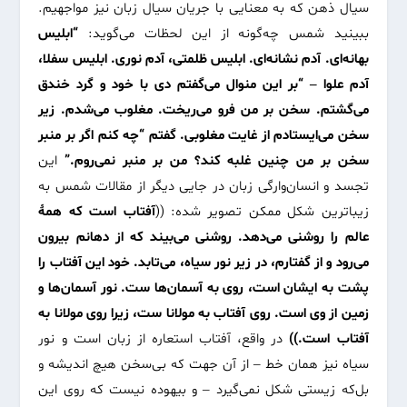
سیال ذهن که به معنایی با جریان سیال زبان نیز مواجهیم.
ببینید شمس چه‌گونه از این لحظات می‌گوید:
“ابلیس
بهانه‌ای. آدم نشانه‌ای. ابلیس ظلمتی، آدم نوری. ابلیس سفلا،
آدم علوا – “بر این منوال می‌گفتم دی با خود و گرد خندق
می‌گشتم. سخن بر من فرو می‌ریخت. مغلوب می‌شدم. زیر
سخن می‌ایستادم از غایت مغلوبی. گفتم “چه کنم اگر بر منبر
سخن بر من چنین غلبه کند؟ من بر منبر نمی‌روم.”
این
تجسد و انسان‌وارگی زبان در جایی دیگر از مقالات شمس به
زیباترین شکل ممکن تصویر شده: ((
آفتاب است که همۀ
عالم را روشنی می‌دهد. روشنی می‌بیند که از دهانم بیرون
می‌رود و از گفتارم، در زیر نور سیاه، می‌تابد. خود این آفتاب را
پشت به ایشان است، روی به آسمان‌ها ست. نور آسمان‌ها و
زمین از وی است. روی آفتاب به مولانا ست، زیرا روی مولانا به
آفتاب است.))
در واقع، آفتاب استعاره از زبان است و نور
سیاه نیز همان خط – از آن جهت که بی‌سخن هیچ اندیشه و
بل‌که زیستی شکل نمی‌گیرد – و بیهوده نیست که روی این