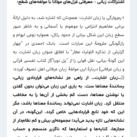
اشتراکات زبانی – معرفتی غزل‌های مولانا با مولفه‌های شطح:
۱-رمزوارگی یا زبان اشارت: همچنان که اشاره شد، به دلیل ارائۀ
برخی مفاهیم انتزاعی یا موهوم یا آسمانی و به خاطر عبور
سطح زبان این شکل بیانی از حدود رئال، همواره نوعی ابهام و
رازگونگی ملزومۀ این عبارات است. بابک احمدی در “چهار
گزارش از تذکره الاولیاء عطار” با اطلاق عنوان زبان اشارت به
این گونۀ بیانی، نقل قولی را از “پل نویا”[از کتاب تفسیر قرآنی
و زبان عرفانی] دربارۀ این مولفۀ زبان عرفانی اهل تصوف آورده:
((
…زبان اشارت… از راهی جز نشانه‌های قراردادی زبانی،
رسانندۀ معناها ست. به یاری این زبان می‌توان بدون گفتن
یا نوشتن معناها، دست کم بخشی از آن‌ها را به مخاطب
منتقل کرد. زبان اشارت نمی‌تواند رسانندۀ معناها باشد، مگر
این که خود تابع قراردادهایی خاص گردد. این‌گونه، در آن
نشانه‌هایی تازه پدید می‌آید؛ مجموعه‌ای بیش و کم نظام‌دار از
مجازها، کنایه‌ها و استعاره‌ها که ناگزیر منسجم و حساب