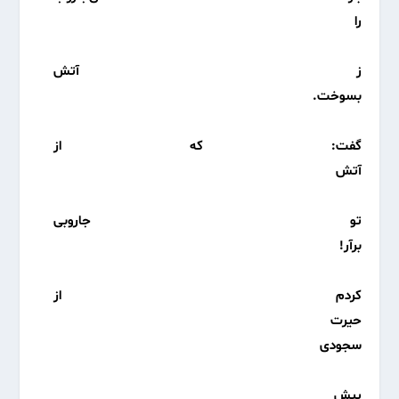
را
ز آتش
بسوخت.
گفت: که از
آتش
تو جاروبی
برآر!
کردم از
حیرت
سجودی
پیش