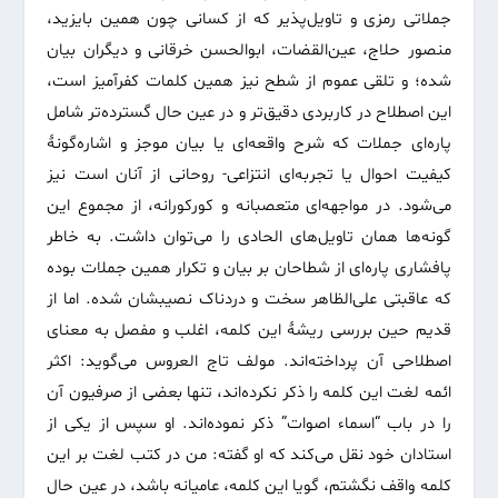
جملاتی رمزی و تاویل‌پذیر که از کسانی چون همین بایزید،
منصور حلاج، عین‌القضات، ابوالحسن خرقانی و دیگران بیان
شده؛ و تلقی عموم از شطح نیز همین کلمات کفرآمیز است،
این اصطلاح در کاربردی دقیق‌تر و در عین حال گسترده‌تر شامل
پاره‌ای جملات که شرح واقعه‌ای یا بیان موجز و اشاره‌گونۀ
کیفیت احوال یا تجربه‌ای انتزاعی- روحانی از آنان است نیز
می‌شود. در مواجهه‌ای متعصبانه و کورکورانه، از مجموع این
گونه‌ها همان تاویل‌های الحادی را می‌توان داشت. به خاطر
پافشاری پاره‌ای از شطاحان بر بیان و تکرار همین جملات بوده
که عاقبتی علی‌الظاهر سخت و دردناک نصیبشان شده. اما از
قدیم حین بررسی ریشۀ این کلمه، اغلب و مفصل به معنای
اصطلاحی آن پرداخته‌اند. مولف تاج العروس می‌گوید: اکثر
ائمه لغت این کلمه را ذکر نکرده‌اند، تنها بعضی از صرفیون آن
را در باب “اسماء اصوات” ذکر نموده‌اند. او سپس از یکی از
استادان خود نقل می‌کند که او گفته: من در کتب لغت بر این
کلمه واقف نگشتم، گویا این کلمه، عامیانه باشد، در عین حال