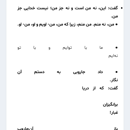
گفت: این، نه من است و نه جز من؛ نیست خدایی جز
من.
● من، نه منم. من منم، زیرا که من، من- اویم و او، من- او.
● ما با توایم و با تو
نه‌ایم
● داد جاروبی به دستم آن
نگار.
گفت: که از دریا
برانگیزان
غبار!
باز آن‌جاروب