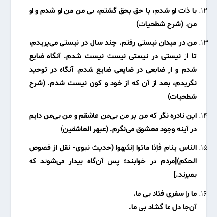
با ذات او شدم، با حق بحق گشتم، بی من من او شدم و او
من. (شرح شطحیات)
من در میدان نیستی رفتم. چند سال در نیستی می‌پریدم،
تا از نیستی در نیستی نیست نیست شدم. آنگاه ضایع
شدم و از ضایعی در ضایعی ضایع شدم. آنگاه در توحید
نگریدم، بعد از آن که از خود و کون نیست شدم. (شرح
شطحیات)
این نادره نگر که من بر من بی‌من عاشقم و من بی‌من دایم
در آینه وجود معشوق می‌نگرم. (عبهر العاشقین)
الناس ینام فَاِذا ماتوا اِنتَبهوا (حدیث نبوی- نقل از فصوص
الحکم)[مردم در خوابند؛ پس آن‌گاه بیدار می‌شوند که
بمیرند.]
ما را سفری فتاد بی ما.
آن‌جا دل ما گشاد بی ما.