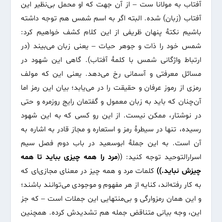
آفتاب به مولانا ست – از آن جهت که او محمل بی‌نظیر این
آفتاب (زبان) شده. البته اگر به اسم شمس هم توجه داشته
باشیم نکتۀ پنهان ظریفی از این کلام کشف خواهیم کرد:
شمس خود را ذات و جوهر حیات – یعنی زبان می‌بیند (در
ارتباط واژگانی شمس با کلمۀ آفتاب). گاهی این شهود در
مسائل معرفتی و آسمانی رخ می‌دهد. یعنی این که مولف
رمزی از رموز عرفان و حقیقت را در می‌یابد؛ بیان این رمز اما
آن‌چنان که باید به زبان معمول و گفتمان رایج روزمره و حتی
در نوشتار، ممکن نیست. از این رو کسی که به این شهود
رسیده، تنها در سیطرۀ رمز و استعاره و مجاز قادر به اشاره به
آن است. به این جملۀ ابوسعید در باب دوم فصل سیم
اسرارالتوحید توجه کنید: ((
مرد را همه چیزی بباید تا همه
چیزش نباید.))
کلمات مرد و همه چیز در معنای مجازی‌ای که
به کار رفته‌اند، کنایه از هر مفهوم و موجودی می‌توانند باشند؛
و این همان رمزوارگی و بی‌منتهایی این جملات است – که جز
این، وجه بیانی متناقض جمله هم تشدیدش کرده. همچنین