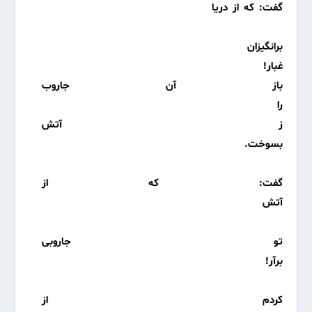
گفت: که از دریا
برانگیزان
غبار!
باز آن‌ جاروب
را
ز آتش
بسوخت.
گفت: که از
آتش
تو جاروبی
برآر!
کردم از