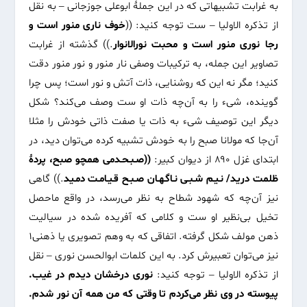
به غرابت تشبیهاتی که در این جملۀ ابوعلی جوزجانی – به نقل
از تذکره الاولیا – ست توجه کنید: ((
خوف ناری منور است و
رجا نوری منور است و محبت نورالانوار
.)) گذشته از غرابت
تصاویر این جمله، به ترکیبات وصفی نار منور و نور منور دقت
کنید؛ مگر نه این که روشنایی، ذات آتش و نور است؛ پس چرا
گوینده، شیء را به آن‌چه ذات او ست وصف می‌کند؟ شکل
دیگر این توصیف شیء به ذات یا صفت ذاتی خودش را مثلا
آن‌جا که مولانا صبح را به خودش تشبیه کرده می‌توان دید، در
ابتدای غزل ۸۹۰ از دیوان کبیر:
((صـبـحـدمی همچو صبح، پردۀ
ظلمت درید/ نـیـم شـبـی نـاگـهـان صـبـح قـیـامـت دمـید
.)) گاهی
نیز آن‌چه که شهود شطاح به نظر می‌رسد، در واقع ماحصل
تخیل بی‌نظیر او ست و کلامی که آفریده شده در سیالیت
ذهن مولف شکل گرفته. اتفاقی که به وهم تصویری یا ذهنی
1
نیز می‌توان تعبیرش کرد. به این کلمات ابوالحسن نوری – نقل
از تذکره الاولیا – توجه کنید:
نوری درخشان دیدم در غیب.
پیوسته در وی نظر می‌کردم تا وقتی که من همه آن نور شدم.