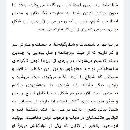
شطحیات به تبیین اصطلاحی این کلمه می‌پردازد. بنده اما
بدون موکول کردن شما به تعاریف گذشتگان و معنای
اصطلاحی شطح، حین و ضمن بررسی ویژگی‌های این شکلِ
بیانی، تعریفی کامل‌تر از این کلمه ارائه می‌دهم:
در مواجهه با شطحیات و شطح‌گونه‌ها، با جملات و عباراتی سر
و کار داریم که از حیث سرچشمه و علل پیدایی به چندین
دسته تقسیم می‌شوند. در پاره‌ای از این‌ها نوعی شگردهای
سفسطه‌آمیزِ توام با مغلق‌گویی و دور زدن مخاطب یا افراد و
مریدانی که شطاح با آن‌ها تکلم می‌کرده، دیده می‌شود و
پاره‌ای دیگر نشانۀ نگاه شهودی یا نیمه‌شهودی متکلم
نخستین است. اگرچه در هر شکلی تسلط کامل شطاح بر زبان
و شگردهای سخنوری آشکار است، اما پاره‌ای از سخنانی که
شیوۀ بیانی شطح را دارند، در عین حال نشان‌دهندۀ رندی و
توانایی متکلمشان در مجاب و مرعوب کردن مخاطبند. ببینید
ابوسعید ابالخیر در کتابی که یکی از نوادگانش دربارۀ او