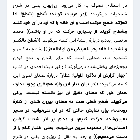
در اصطلاح تصوف به کار می‌رود. روزبهان بقلی در شرح
شطحیات می‌گوید:
((در عربیت گویند: شَطَح یَشطحُ؛ اذا
تحرّک. شطح حرکت است و آن خانه را که آرد در آن خرد کنند
مِشطاح گویند از بسیاری حرکت که در او باشد.))
محمد
مرتضی زبیدی دربارۀ ریشۀ این کلمه می‌گوید:
((شطح بالکسر
و تشدید الطاء: زجر للعریض من اولادالمعز ))
(شطح به کسر و
تشدید طاء، صدایی است که برای راندن و جمع کردن
بچه‌بزهای پخش‌شده در‌می‌آورند.) و نیز بابک احمدی در کتاب
“
چهار گزارش از تذکره الاولیاء عطار
” دربارۀ معنای لغوی این
کلمه می‌گوید: ((
در بیان تبار این واژه هم‌نظری وجود ندارد،
همان طور که معنای دقیق آن نیز دانسته نیست. برخی
می‌گویند شطح فعلی ست به معنای بیرون شدن از کنارۀ
رودخانه، برای نمایش حالتی که در آن نمی‌توانیم در مسیر
تعیین‌شده حرکت کنیم، و مدام بر اثر شدت گرفتن
احساس‌ها از محدوده بیرون می‌شویم، یعنی اختیار کلام را از
دست می‌دهیم.))
و بعد به نقل از روزبهان بقلی در شرح