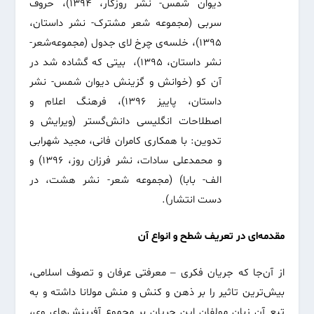
دیوان شمس- نشر روزگار، ۱۳۹۴)، حروف
سربی (مجموعه شعر مشترک- نشر داستان،
۱۳۹۵)، خلسه‌ی چرخ لای جدول (مجموعه‌شعر-
نشر داستان، ۱۳۹۵)، بیتی که گشاده شد در
آن کو (خوانش و گزینش دیوان شمس- نشر
داستان، پاییز ۱۳۹۶)، فرهنگ اعلام و
اصطلاحات انگلیسی دانش‌گستر (ویرایش و
تدوین: با همکاری کامران فانی، مجید شهرابی
و محمدعلی سادات، نشر فرزان روز، ۱۳۹۶) و
الف- بابا) (مجموعه شعر- نشر هشت، در
دست انتشار).
مقدمه
ای در تعریف شطح و انواع آن
از آن‌جا که جریان فکری – معرفتی عرفان و تصوف اسلامی،
بیش‌ترین تاثیر را بر ذهن و کنش و منش مولانا داشته و به
تبع آن زبان مولفان این جریان بر مجموع آفرینش‌های وی،