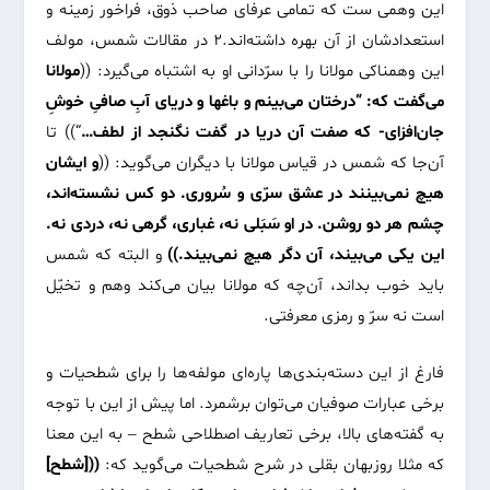
این وهمی ست که تمامی عرفای صاحب ذوق، فراخور زمینه و
استعدادشان از آن بهره داشته‌اند.
2
در مقالات شمس، مولف
این وهمناکی مولانا را با سرّدانی او به اشتباه می‌گیرد: ((
مولانا
می‌گفت که: “درختان می‌بینم و باغها و دریای آبِ صافیِ خوشِ
جان‌افزای- که صفت آن دریا در گفت نگنجد از لطف…
“)) تا
آن‌جا که شمس در قیاس مولانا با دیگران می‌گوید: ((
و ایشان
هیچ نمی‌بینند در عشق سرّی و سُروری. دو کس نشسته‌اند،
چشم هر دو روشن. در او سَبَلی نه، غباری، گرهی نه، دردی نه.
این یکی می‌بیند، آن دگر هیچ نمی‌بیند.))
و البته که شمس
باید خوب بداند، آن‌چه که مولانا بیان می‌کند وهم و تخیّل
است نه سرّ و رمزی معرفتی.
فارغ از این دسته‌بندی‌ها پاره‌ای مولفه‌ها را برای شطحیات و
برخی عبارات صوفیان می‌توان برشمرد. اما پیش از این با توجه
به گفته‌های بالا، برخی تعاریف اصطلاحی شطح – به این معنا
که مثلا روزبهان بقلی در شرح شطحیات می‌گوید که:
(([شطح]