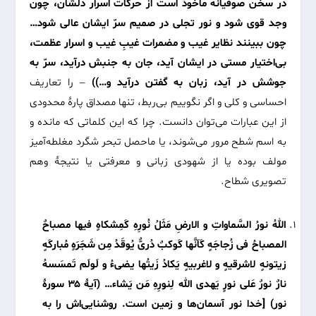
در سخن صوفیانه ماخوذ است از حرکات اسرار دلشان، چون
وجد قوی شود و نور تجلی در صمیم سرّ ایشان عالی شود…
چون ببینند نظایر غیب و مضمرات غیبِ غیب و اسرار عظمت،
بی‌اختیار مستی در ایشان آید، جان به جنبش درآید، سرّ به
جوشش در آید، زبان به گفتن درآید و…))
– را تعاریف
احساسی و کلی و اگر نگوییم بی‌ربط، تنها مصداق پارۀ محدودی
از این عبارات می‌توان دانست. چرا که این کلماتی که مانده و
به اسم شطح مرور می‌شوند، یا ماحصل تبحر شگرد مغلطه‌آمیز
مولف بوده یا از شهودی زبانی و معرفتی یا نتیجۀ وهم
تصویری شطاح.
اللهُ نورُ السَّماواتِ و الارضِ مَثَلُ نُورِهِ کَمِشکاهٍ فیها مصباحٌ
المصباحُ فی زُجاجَهٍ کَاَنَّها کَوکبٌ دُریٌّ یُوقَدُ مِن شَجَرَهٍ مُبارکَهٍ
زیتونهٍ لاشرقیهٍ و لاغربیهٍ یَکادُ زَیتُها یضیءُ و لَولَم تَمسَسهُ
نارٌ نورٌ عَلی نورٍ یَهدی الله لِنورِهِ مَن یَشاء… (آیۀ ۳۵ سورۀ
نور) [خدا نور آسمان‌ها و زمین است. روشنایی‌اش را به