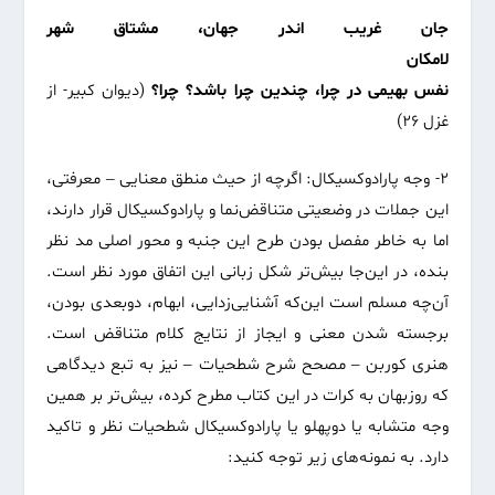
جان غریب اندر جهان، مشتاق شهر
لامکان
نفس بهیمی در چرا، چندین چرا باشد؟ چرا؟
(دیوان کبیر- از
غزل ۲۶)
۲- وجه پارادوکسیکال: اگرچه از حیث منطق معنایی – معرفتی،
این جملات در وضعیتی متناقض‌نما و پارادوکسیکال قرار دارند،
اما به خاطر مفصل بودن طرح این جنبه و محور اصلی مد نظر
بنده، در این‌جا بیش‌تر شکل زبانی این اتفاق مورد نظر است.
آن‌چه مسلم است این‌که آشنایی‌زدایی، ابهام، دوبعدی بودن،
برجسته شدن معنی و ایجاز از نتایج کلام متناقض است.
هنری کوربن – مصحح شرح شطحیات – نیز به تبع دیدگاهی
که روزبهان به کرات در این کتاب مطرح کرده، بیش‌تر بر همین
وجه متشابه یا دوپهلو یا پارادوکسیکال شطحیات نظر و تاکید
دارد. به نمونه‌های زیر توجه کنید: