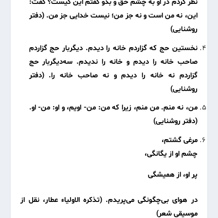
نظر کردم در او به چشم حق و بدو گفتم این کیست؟ گفت:
این، نه من است و نه جز من؛ نیست خدایی جز من. (دفتر
روشنایی)
نخستین حج که گزاردم خانه را دیدم. دیگربار حج گزاردم
صاحب خانه را دیدم و خانه را ندیدم. سه‌دیگر‌بار حج
گزاردم نه خانه را دیدم و نه صاحب خانه را. (دفتر
روشنایی)
من، نه منم. من منم، زیرا که من: من- اویم، و او: من- او.
(دفتر روشنایی)
مرغی گشتم،
چشم او از یگانگی،
پر او، از همیشگی
در هوای بی‌چگونگی می‌پریدم. (تذکره الاولیاء عطار، نقل از
موسیقی شعر)