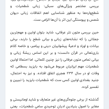
بررسی مختصر ویژگی‌های سبکی- زبانی شطحیات و
شطح‌واره‌ها به منظور شناسایی اهم اتفاقات زبانی دیوان
شمس و پیوستگی این اثر با آن‌ها الزامی ست.
حین بررسی متون نثر عرفانی، شاید بتوان اولین و مهم‌ترین
جملاتی را که نشانه‌های زبانی و بیانی شطح را دارند، برخی
بیانات و اوراد و ادعیۀ پیشواییان دینی و پیامبر، و خاصه کلام
باری‌تعالی در قرآن دانست؛ و بر این اساس ریشۀ زبانی و
بیانی تمامی متون عرفانی را نیز چنین کلماتی. اما احتمالا اولین
شطحیات مهم ایرانیان مربوط می‌شود به بایزید بسطامی که
وفات او در سال ۲۳۴ هجری اتفاق افتاده. و نیز به احتمال،
جنید بغدادی اولین کسی ست که شطحیات بایزید را تبیین و
تفسیر کرده.
گذشته از برخی جلوه‌گری‌های غیر متعارف و شاید اومانیستی و
مغایر با اصول بنیادینِ ادیانِ توحیدیِ سامیِ شطحیات، یعنی