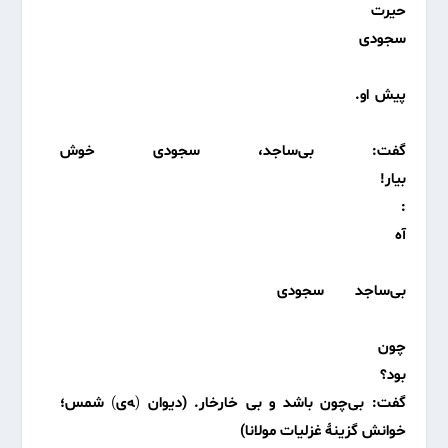
حیرت
سجودی
پیش او.
گفت: بی‌ساجد، سجودی خوش
بیار!
:
آه
بی‌ساجد سجودی
چون
بود؟
گفت: بی‌چون باشد و بی خارخار.
(دیوان
(
ﻪ‌ی
)
شمس؛
خوانش گزینۀ غزلیات مولانا)