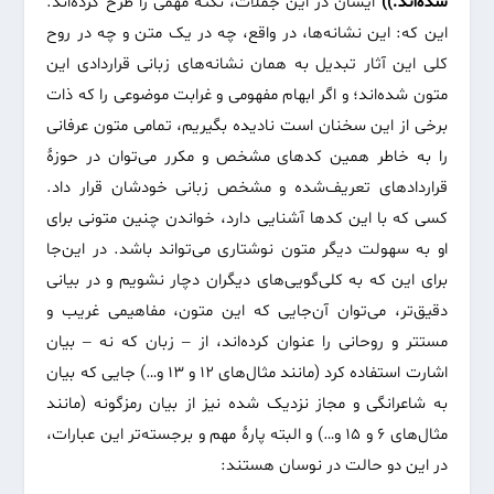
شده‌اند.))
ایشان در این جملات، نکتۀ مهمی را طرح کرده‌اند.
این که: این نشانه‌ها، در واقع، چه در یک متن و چه در روح
کلی این آثار تبدیل به همان نشانه‌های زبانی قراردادی این
متون شده‌اند؛ و اگر ابهام مفهومی و غرابت موضوعی را که ذات
برخی از این سخنان است نادیده بگیریم، تمامی متون عرفانی
را به خاطر همین کدهای مشخص و مکرر می‌توان در حوزۀ
قراردادهای تعریف‌شده و مشخص زبانی خودشان قرار داد.
کسی که با این کدها آشنایی دارد، خواندن چنین متونی برای
او به سهولت دیگر متون نوشتاری می‌تواند باشد. در این‌جا
برای این که به کلی‌گویی‌های دیگران دچار نشویم و در بیانی
دقیق‌تر، می‌توان آن‌جایی که این متون، مفاهیمی غریب و
مستتر و روحانی را عنوان کرده‌اند، از – زبان که نه – بیان
اشارت استفاده کرد (مانند مثال‌های ۱۲ و ۱۳ و…) جایی که بیان
به شاعرانگی و مجاز نزدیک شده نیز از بیان رمزگونه (مانند
مثال‌های ۶ و ۱۵ و…) و البته پارۀ مهم و برجسته‌تر این عبارات،
در این دو حالت در نوسان هستند: