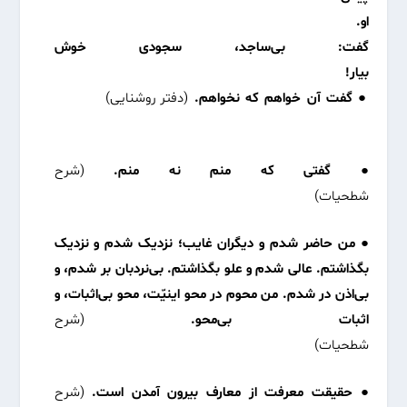
او.
گفت: بی‌ساجد، سجودی خوش
بیار!
●
گفت آن خواهم که نخواهم.
(دفتر روشنایی)
● گفتی که منم نه منم.
(شرح
شطحیات)
● من حاضر شدم و دیگران غایب؛ نزدیک شدم و نزدیک
بگذاشتم. عالی شدم و علو بگذاشتم. بی‌نردبان بر شدم، و
بی‌اذن در شدم. من محوم در محو اینیّت، محو بی‌اثبات، و
اثبات بی‌محو.
(شرح
شطحیات)
● حقیقت معرفت از معارف بیرون آمدن است.
(شرح