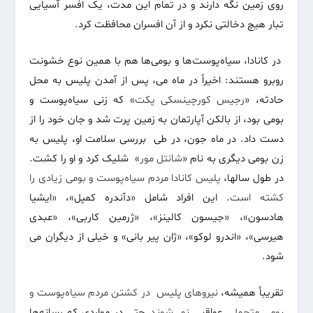
روی زمین نگه دارند و در تمام این مدت، یک افسر آسیایی
تبار هیچ دخالتی نکرد و از آن افسران محافظت کرد.
در کانادا، سیاه‌پوست‌ها و بومی‌ها هم با همین نوع خشونت
روبرو هستند: اخیراً در ماه می، پس از آمدن پلیس به محل
حادثه، «
رجیس
کورچینسکی
پکت
» که زنی سیاه‌پوست و
بومی بود، از بالکن آپارتمان به زمین پرت شد و جان خود را از
دست داد. در ماه جون، در طی بررسی سلامت او، پلیس به
زن بومی دیگری به نام «
شانتل
مور
» شلیک کرد و او را کشت.
در طول سالها،
پلیس
کانادا
مردم
سیاه
پوست
و
بومی
زیادی
را
کشته
است
. این افراد شامل «دآندره کمپل»، «ایشیا
هادسون»، «جیسون کالینز»، «ژرمین کاربی»، «عبدی
هیرسی»، «اندرو لوکو»، «ژان پیر بانی» و خیلی از دیگران می
شود.
تقریباً همیشه،
نیروهای
پلیس
در
کشتن
مردم
سیاه
پوست
و
بومی
متحمل
عواقبی
نمی
شوند
حتی در مواردی که رسانه‌ها