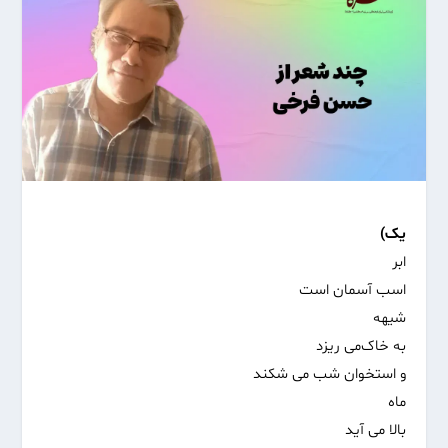
یک)
ابر
اسب آسمان است
شیهه
به خاک‌می ریزد
و استخوان شب می شکند
ماه
بالا می آید